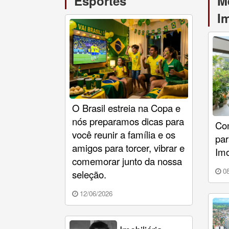
Esportes
M
Im
O Brasil estreia na Copa e
nós preparamos dicas para
Com
você reunir a família e os
par
amigos para torcer, vibrar e
Imo
comemorar junto da nossa
08
seleção.
12/06/2026