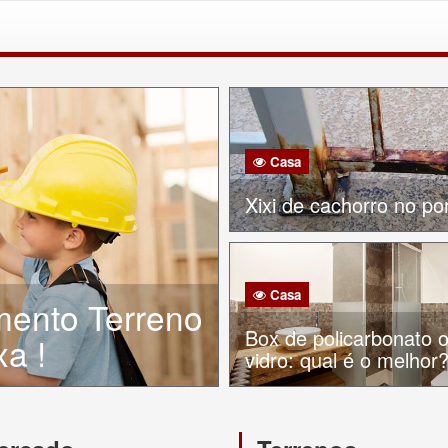
Casa
Xixi de cachorro no po
Casa
mento Terreno
Box de policarbonato 
a !
vidro: qual é o melhor