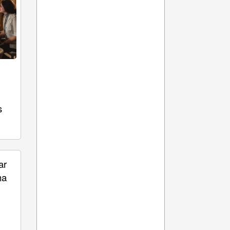
s
ar
ha