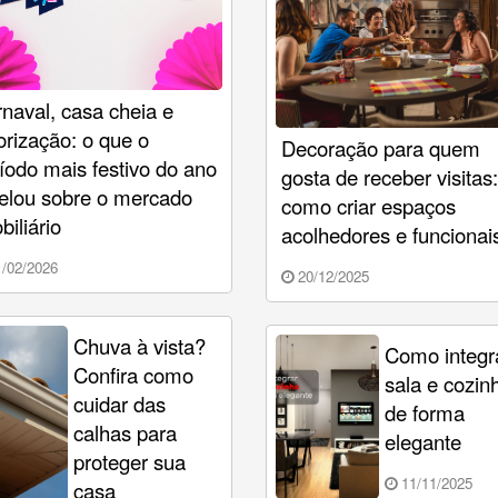
naval, casa cheia e
orização: o que o
Decoração para quem
íodo mais festivo do ano
gosta de receber visitas:
elou sobre o mercado
como criar espaços
biliário
acolhedores e funcionai
/02/2026
20/12/2025
Chuva à vista?
Como integr
Confira como
sala e cozin
cuidar das
de forma
calhas para
elegante
proteger sua
11/11/2025
casa