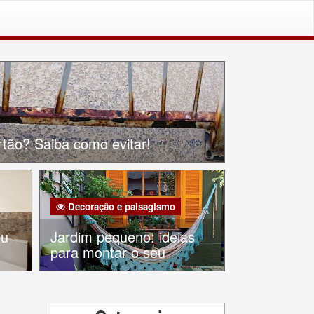
rtão? Saiba como evitar!
Decoração e paisagismo
ou
Jardim pequeno: ideias
?
para montar o seu