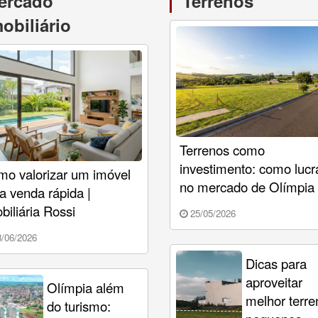
ercado
Terrenos
obiliário
Terrenos como
investimento: como lucr
o valorizar um imóvel
no mercado de Olímpia
a venda rápida |
biliária Rossi
25/05/2026
/06/2026
Dicas para
aproveitar
Olímpia além
melhor terre
do turismo: