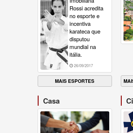
Imobiliária
Rossi acredita
no esporte e
incentiva
karateca que
disputou
mundial na
itália.
26/09/2017
MAIS ESPORTES
MAI
Casa
C