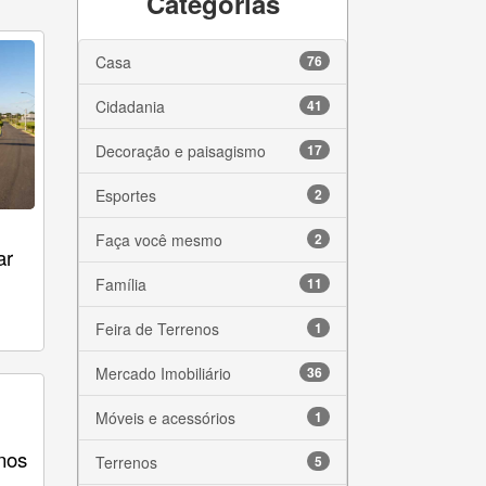
Categorias
Casa
76
Cidadania
41
Decoração e paisagismo
17
Esportes
2
Faça você mesmo
2
ar
Família
11
Feira de Terrenos
1
Mercado Imobiliário
36
Móveis e acessórios
1
nos
Terrenos
5