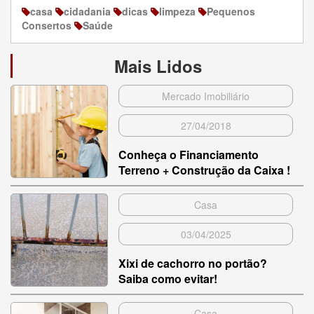
casa
cidadania
dicas
limpeza
Pequenos
Consertos
Saúde
Mais Lidos
Mercado Imobiliário
27/04/2018
Conheça o Financiamento
Terreno + Construção da Caixa !
Casa
03/04/2025
Xixi de cachorro no portão?
Saiba como evitar!
Casa