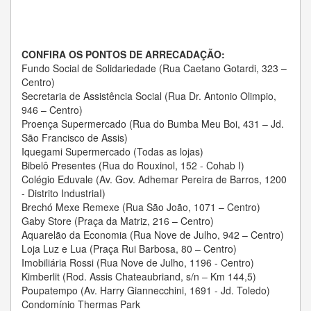
CONFIRA OS PONTOS DE ARRECADAÇÃO:
Fundo Social de Solidariedade (Rua Caetano Gotardi, 323 –
Centro)
Secretaria de Assistência Social (Rua Dr. Antonio Olimpio,
946 – Centro)
Proença Supermercado (Rua do Bumba Meu Boi, 431 – Jd.
São Francisco de Assis)
Iquegami Supermercado (Todas as lojas)
Bibelô Presentes (Rua do Rouxinol, 152 - Cohab I)
Colégio Eduvale (Av. Gov. Adhemar Pereira de Barros, 1200
- Distrito IndustriaI)
Brechó Mexe Remexe (Rua São João, 1071 – Centro)
Gaby Store (Praça da Matriz, 216 – Centro)
Aquarelão da Economia (Rua Nove de Julho, 942 – Centro)
Loja Luz e Lua (Praça Rui Barbosa, 80 – Centro)
Imobiliária Rossi (Rua Nove de Julho, 1196 - Centro)
Kimberlit (Rod. Assis Chateaubriand, s/n – Km 144,5)
Poupatempo (Av. Harry Giannecchini, 1691 - Jd. Toledo)
Condomínio Thermas Park