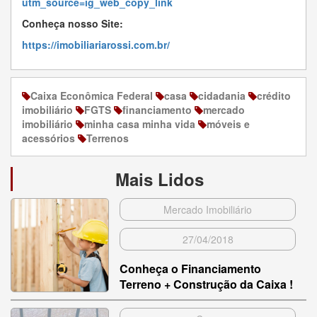
utm_source=ig_web_copy_link
Conheça nosso Site:
https://imobiliariarossi.com.br/
Caixa Econômica Federal
casa
cidadania
crédito
imobiliário
FGTS
financiamento
mercado
imobiliário
minha casa minha vida
móveis e
acessórios
Terrenos
Mais Lidos
Mercado Imobiliário
27/04/2018
Conheça o Financiamento
Terreno + Construção da Caixa !