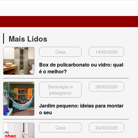
Mais Lidos
Casa
14/02/2020
Box de policarbonato ou vidro: qual
é o melhor?
Decoração e
28/02/2020
paisagismo
Jardim pequeno: ideias para montar
o seu
Casa
24/03/2025