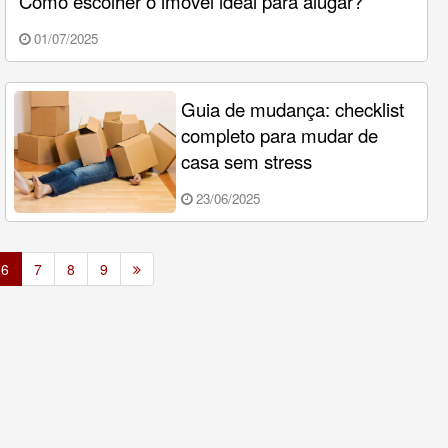
Como escolher o imóvel ideal para alugar?
01/07/2025
Guia de mudança: checklist
completo para mudar de
casa sem stress
23/06/2025
6
7
8
9