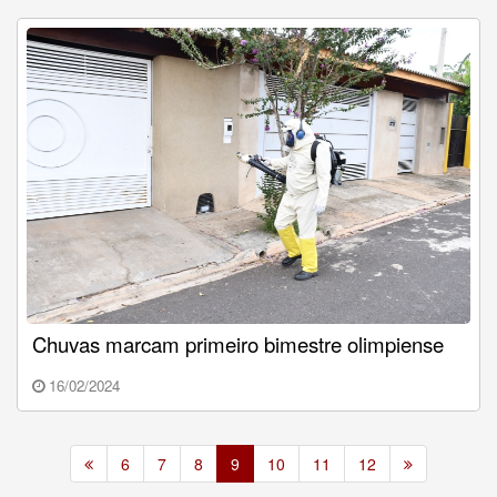
Chuvas marcam primeiro bimestre olimpiense
16/02/2024
6
7
8
9
10
11
12